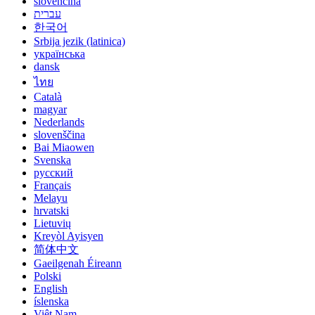
slovenčina
עברית
한국어
Srbija jezik (latinica)
українська
dansk
ไทย
Català
magyar
Nederlands
slovenščina
Bai Miaowen
Svenska
русский
Français
Melayu
hrvatski
Lietuvių
Kreyòl Ayisyen
简体中文
Gaeilgenah Éireann
Polski
English
íslenska
Việt Nam