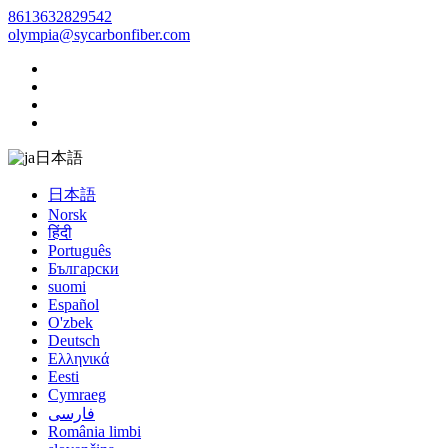
8613632829542
olympia@sycarbonfiber.com
日本語
日本語
Norsk
हिंदी
Português
Български
suomi
Español
O'zbek
Deutsch
Ελληνικά
Eesti
Cymraeg
فارسی
România limbi