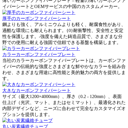
薄いカーボンファイバープレート – 軽量の薄いカーボンファ
イバーシートとOEMサービスの中国のカスタムメーカー。
厚手のカーボンファイバーシート
鋼よりも強く、アルミニウムよりも軽く、耐腐食性があり、
過酷な環境にも耐えられます。{0}耐衝撃性、安全性と安定
性を保護します。-強度を備えた鋳造品質で、さまざまな分
野での使用に耐える強固で信頼できる基盤を構築します。
カラーカーボンファイバープレート
当社のカラーカーボンファイバープレートは、カーボンファ
イバーの伝統的な強度とさまざまな鮮やかなカラーを組み合
わせ、さまざまな用途に高性能と美的魅力の両方を提供しま
す。
大きなカーボンファイバーシート
サイズ（最大1200×4000mm）、厚さ（0.2 - 120mm）、表面
仕上げ（光沢、マット、またはセミマット）、最適化された
内部デザインなど、ニーズに合わせて完全なカスタマイズオ
プションを提供します。
丸い炭素繊維チューブ